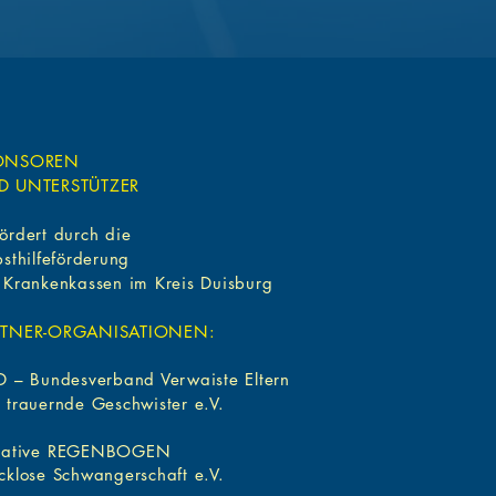
ONSOREN
D UNTERSTÜTZER
ördert durch
die
bsthilfeförderung
 Krankenkassen
im Kreis Duisburg
RTNER-ORGANISATIONEN:
D – Bundesverband Verwaiste Eltern
 trauernde Geschwister e.V.
iative
REGENBOGEN
cklose Schwangerschaft e.V.