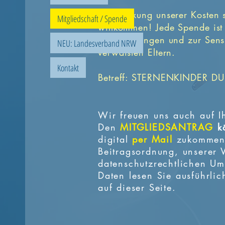
Zur Deckung unserer Kosten 
Mitgliedschaft / Spende
willkommen!
Jede Spende ist 
Verbesserungen und zur Sens
NEU: Landesverband NRW
verwaisten Eltern.
Kontakt
Betreff: STERNENKINDER D
Wir freuen uns auch auf Ih
Den
MITGLIEDSANTRAG
k
digital
per Mail
zukommen 
Beitragsordnung, unserer
datenschutzrechtlichen U
Daten lesen Sie ausführli
auf dieser Seite.