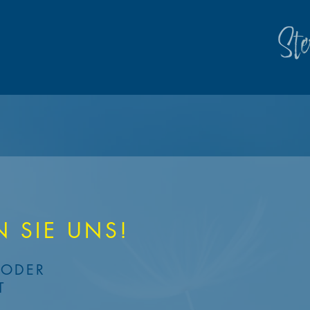
 SIE UNS!
 ODER
T