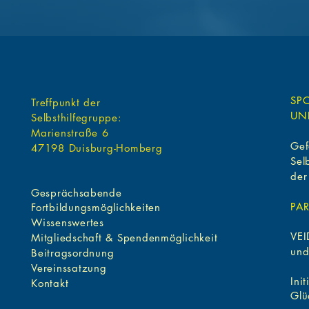
SP
Treffpunkt der
UN
Selbsthilfegruppe:
Marienstraße 6
Gef
47198 Duisburg-Homberg
Sel
der
Gesprächsabende
PA
Fortbildungsmöglichkeiten
Wissenswertes
VEI
Mitgliedschaft &
Spendenmöglichkeit
und
Beitragsordnung
Vereinssatzung
Init
Kontakt
Glü