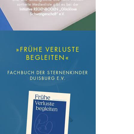
sortierte Medienliste
gibt es bei der
Initiative REGENBOGEN „Glücklose
Schwangerschaft“ e.V.
»FRÜHE VERLUSTE
BEGLEITEN«
FACHBUCH DER STERNENKINDER
DUISBURG E.V.