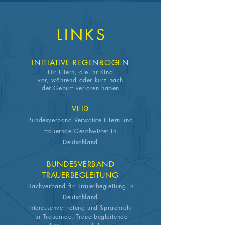
LINKS
INITIATIVE REGENBOGEN
Für Eltern, die ihr Kind
vor,
während
oder kurz nach
der Geburt verloren haben
VEID
Bundesverband Verwaiste Eltern und
trauernde Geschwister in
Deutschland
BUNDESVERBAND
TRAUERBEGLEITUNG
Dachverband für Trauerbegleitung in
Deutschland
Interessenvertretung und Sprachrohr
für Trauernde, Trauerbegleitende